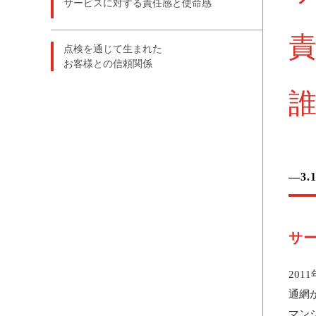
サービスに対する責任感と使命感
点検を通じて生まれた
お客様との信頼関係
―3
サ
20
通網
マン