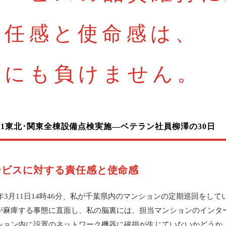
責任感と使命感は、
誰にも負けません。
.11東北･関東全棟設備点検実施―
ベテラン社員柳澤の30日
ービスに対する責任感と使命感
11年3月11日14時46分、私が千葉県内のマンションの定期巡回を
が麻痺する事態に直面し、私の脳裏には、担当マンションのインタ
ション内に設置のネットワーク機器に破損が生じていないかどうか