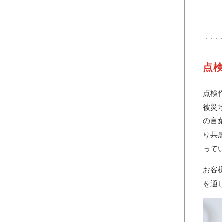
点
点検
被災
の言
り共
って
お客
を通