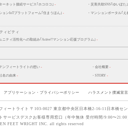
ターネット接続サービス｢ホコロコ｣
-
・災害共助SNS｢ゆいぽた｣
ションIoTプラットフォーム｢住まうほん｣
-
・マンションポータル｢え
ティビティ
ュニティ活性化への取組み｢Active!!マンション応援プログラム｣
-
テンフィートライトの想い
-
・会社概要
-
社名の由来
-
・STORY
-
アプリケーション・プライバシーポリシー
ハラスメント撲滅宣
フィートライト
〒103-0027 東京都中央区日本橋2-16-11
日本橋セン
サービスデスクお客様専用窓口（年中無休 受付時間/9:00〜21:00
TEN FEET WRIGHT INC. all rights reserved