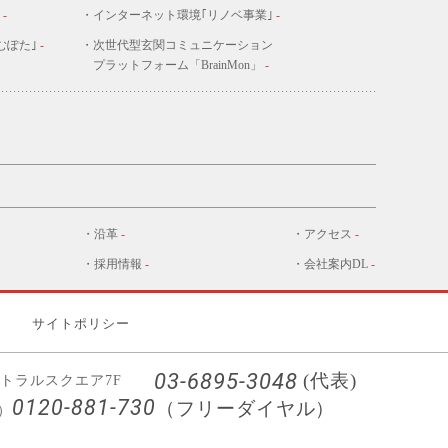
-
・インターネット環境｢リノベ事業｣
-
むぽた｣
-
・次世代型玄関コミュニケーション
プラットフォーム「BrainMon」
-
・沿革
-
・アクセス
-
・採用情報
-
・会社案内DL
-
言
サイトポリシー
03-6895-3048
(代表)
トラルスクエア7F
0120-881-730
（フリーダイヤル）
）