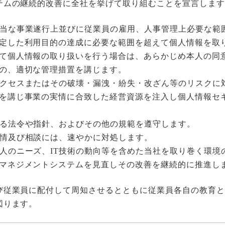
テムの継続的改善に全社を挙げて取り組むことを宣言します
当な事業遂行上並びに従業員の雇用、人事管理上必要な範
定した利用目的の達成に必要な範囲を超えて個人情報を取
て個人情報の取り扱いを行う場合は、あらかじめ本人の同
の、適切な管理措置を講じます。
クセスまたはその破壊・漏洩・紛失・改ざん等のリスクに
を講じ事業の実情に合致した経営資源を注入し個人情報セ
る法令や指針、およびその他の規範を遵守します。
情及び相談には、速やかに対処します。
人のニーズ、IT技術の動向等を含めた当社を取り巻く環境
マネジメントシステムを見直しその改善を継続的に推進し
び従業員に配付して周知させるとともに従業員各自の教育と
図ります。