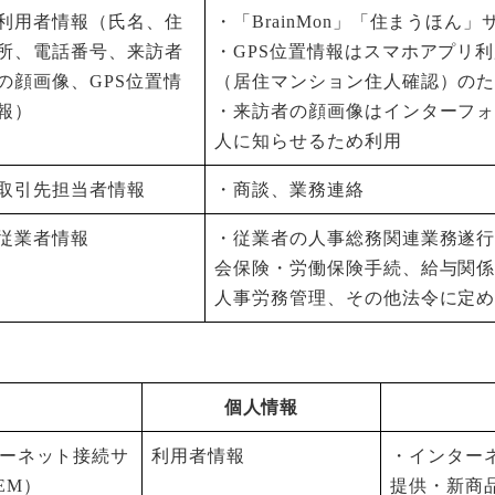
利用者情報（氏名、住
・「BrainMon」「住まうほん
所、電話番号、来訪者
・GPS位置情報はスマホアプリ
の顔画像、GPS位置情
（居住マンション住人確認）の
報）
・来訪者の顔画像はインターフ
人に知らせるため利用
取引先担当者情報
・商談、業務連絡
従業者情報
・従業者の人事総務関連業務遂
会保険・労働保険手続、給与関
人事労務管理、その他法令に定
個人情報
ーネット接続サ
利用者情報
・インター
EM）
提供・新商