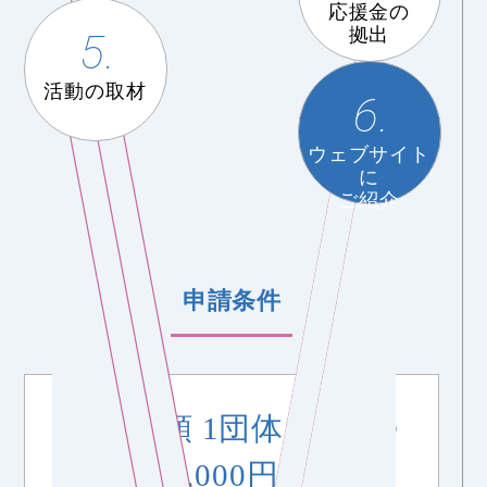
応援金の
拠出
5.
活動の取材
6.
ウェブサイト
に
ご紹介
申請条件
応援金額 1団体1回につ
き15,000円まで