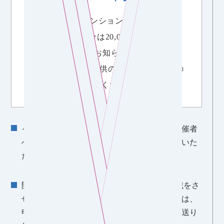
ただしマンション総戸数が
500戸以上の場合は20,000円までとし、
決定金額は都度お知らせいたします。
(物品などによる提供の場合もありますの
でご了承ください。)
イベント開催前または開催後の理事会等、主催者
へ当社スタッフがご挨拶のため、出席させていた
だきます。
開催当日に取材/撮影を行い、ブログへの掲載をさ
せていただきます。
ブログ原稿チェックの際は、
申請書にご記入いただいた担当者様へ直接お送り