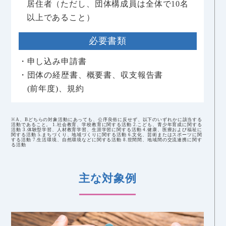
居住者（ただし、団体構成員は全体で10名
以上であること）
必要書類
・申し込み申請書
・団体の経歴書、概要書、収支報告書
(前年度)、規約
※A、Bどちらの対象活動にあっても、公序良俗に反せず、以下のいずれかに該当する
活動であること。 1.社会教育、学校教育に関する活動 2.こども、青少年育成に関する
活動 3.体験型学習、人材教育学習、生涯学習に関する活動 4.健康、医療および福祉に
関する活動 5.まちづくり、地域づくりに関する活動 6.文化、芸術またはスポーツに関
する活動 7.生活環境、自然環境などに関する活動 8.世間間、地域間の交流連携に関す
る活動
主な対象例