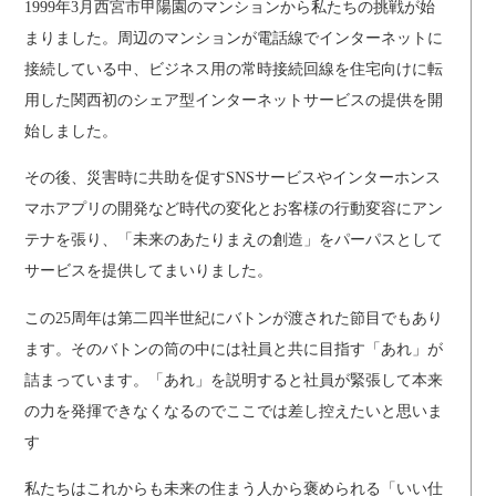
1999年3月西宮市甲陽園のマンションから私たちの挑戦が始
まりました。周辺のマンションが電話線でインターネットに
接続している中、ビジネス用の常時接続回線を住宅向けに転
用した関西初のシェア型インターネットサービスの提供を開
始しました。
その後、災害時に共助を促すSNSサービスやインターホンス
マホアプリの開発など時代の変化とお客様の行動変容にアン
テナを張り、「未来のあたりまえの創造」をパーパスとして
サービスを提供してまいりました。
この25周年は第二四半世紀にバトンが渡された節目でもあり
ます。そのバトンの筒の中には社員と共に目指す「あれ」が
詰まっています。「あれ」を説明すると社員が緊張して本来
の力を発揮できなくなるのでここでは差し控えたいと思いま
す
私たちはこれからも未来の住まう人から褒められる「いい仕