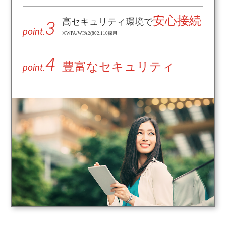
安心接続
高セキュリティ環境で
3
point.
※WPA/WPA2
(802.110採用
4
豊富なセキュリティ
point.