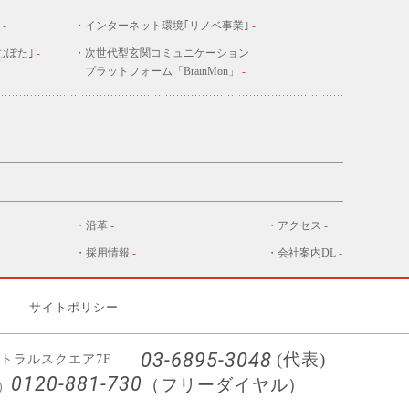
-
・インターネット環境｢リノベ事業｣
-
むぽた｣
-
・次世代型玄関コミュニケーション
プラットフォーム「BrainMon」
-
・沿革
-
・アクセス
-
・採用情報
-
・会社案内DL
-
言
サイトポリシー
03-6895-3048
(代表)
トラルスクエア7F
0120-881-730
（フリーダイヤル）
）