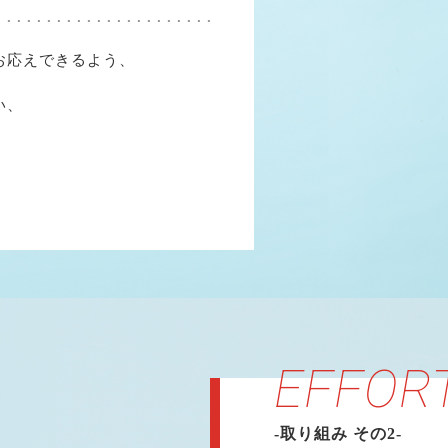
お応えできるよう、
い、
。
EFFOR
-取り組み その2-