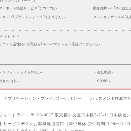
ション向けサービス
ターネット接続サービス｢ホコロコ｣
-
・災害共助SNS｢ゆいぽた｣
ションIoTプラットフォーム｢住まうほん｣
-
・マンションポータル｢え
ティビティ
ュニティ活性化への取組み｢Active!!マンション応援プログラム｣
-
テンフィートライトの想い
-
・会社概要
-
社名の由来
-
・STORY
-
アプリケーション・プライバシーポリシー
ハラスメント撲滅宣
フィートライト
〒103-0027 東京都中央区日本橋2-16-11
日本橋セン
サービスデスクお客様専用窓口（年中無休 受付時間/9:00〜21:00
TEN FEET WRIGHT INC. all rights reserved